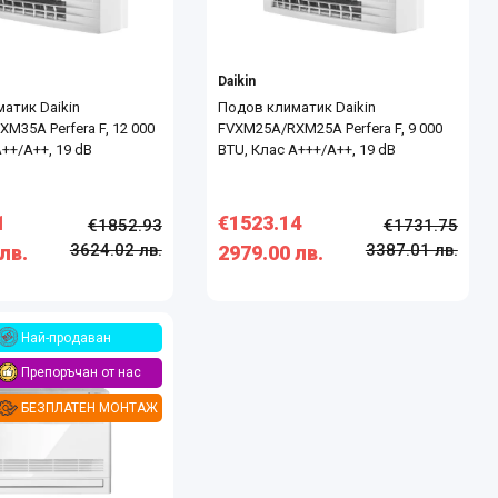
Daikin
атик Daikin
Подов климатик Daikin
M35A Perfera F, 12 000
FVXM25A/RXM25A Perfera F, 9 000
++/А++, 19 dB
BTU, Клас А+++/А++, 19 dB
1
€1523.14
€1852.93
€1731.75
3624.02 лв.
3387.01 лв.
лв.
2979.00 лв.
Най-продаван
Препоръчан от нас
БЕЗПЛАТЕН МОНТАЖ