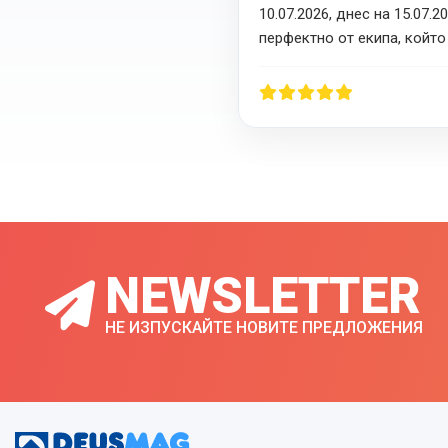
10.07.2026, днес на 15.07.
перфектно от екипа, който
Направи ми впечатление бъ
заплатих саамо 20 евро за
бяха с професионаален под
бързо. Препоръчвам ги!
NEWSLETTER
НЕ ИЗПУСКАЙТЕ НОВИТЕ ПРЕДЛОЖЕНИЯ