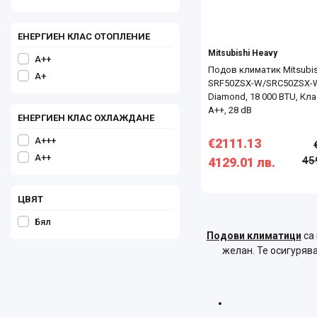
ЕНЕРГИЕН КЛАС ОТОПЛЕНИЕ
Mitsubishi Heavy
A++
Подов климатик Mitsubis
A+
SRF50ZSX-W/SRC50ZSX-
Diamond, 18 000 BTU, Кла
А++, 28 dB
ЕНЕРГИЕН КЛАС ОХЛАЖДАНЕ
A+++
€2111.13
A++
45
4129.01 лв.
ЦВЯТ
Бял
Подови климатици
са 
желан. Те осигуряв