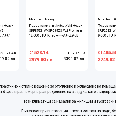
Mitsubishi Heavy
Mitsubishi 
hi Heavy
Подов климатик Mitsubishi Heavy
Подов клим
W2
SRF35ZS-W/SRC35ZS-W2 Premium,
SRF25ZS-W
с А++/
12 000 BTU, Клас A++/A++,29 dB
9 000 BTU, 
€1523.14
€1405.5
€2351.44
€1737.89
99.02 лв.
3399.02 лв.
2979.00 лв.
2749.02 
практично и стилно решение за отопление и охлаждане на помеще
ат бързо и равномерно разпределение на въздуха, като същеврем
Тези климатици са идеални за жилищни и търговски
Гъвкавост при инсталация – лесен монтаж на пода, бе