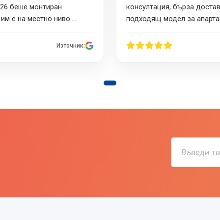
2026 беше монтиран
консултация, бърза доста
 им е на местно ниво.
подходящ модел за апарта
рзата и коректна работа,
на всеки, който търси кач
 транспорт, а момчетата
Източник:
ход, работеха чисто и