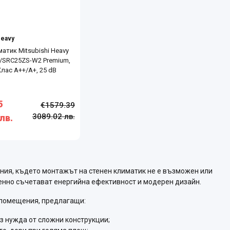
Heavy
атик Mitsubishi Heavy
/SRC25ZS-W2 Premium,
Клас А++/А+, 25 dB
5
€1579.39
3089.02 лв.
лв.
ния, където монтажът на стенен климатик не е възможен или
енно съчетават енергийна ефективност и модерен дизайн.
 помещения, предлагащи:
з нужда от сложни конструкции;