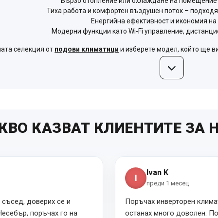
Бързо отопление или охлаждане на помещениет
Тиха работа и комфортен въздушен поток – подходя
Енергийна ефективност и икономия на
Модерни функции като Wi-Fi управление, дистанц
ата селекция от
подови климатици
и изберете модел, който ще ви
КВО КАЗВАТ КЛИЕНТИТЕ ЗА 
Ivan K
I
преди 1 месец
 съсед, доверих се и
Поръчах инверторен климат
Несебър, поръчах го на
останах много доволен. П