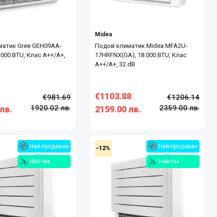
Midea
матик Gree GEH09AA-
Подов климатик Midea MFA2U-
 000 BTU, Клас А++/А+,
17HRFNX(GA), 18 000 BTU, Клас
А++/А+, 32 dB
€1103.88
€981.69
€1206.14
1920.02 лв.
2359.00 лв.
лв.
2159.00 лв.
Най-продаван
Най-продаван
-12%
Най-тих
Най-тих