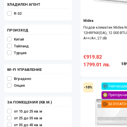
ХЛАДИЛЕН АГЕНТ
R-32
Midea
Подов климатик Midea 
ПРОИЗХОД
12HRFNX(GA), 12 000 BTU
А++/А+, 27 dB
Китай
Тайланд
Турция
€919.82
18
1799.01 лв.
WI-FI УПРАВЛЕНИЕ
Вградено
Опция
Най-прода
-10%
Препоръчан
ЗА ПОМЕЩЕНИЯ (КВ.М.)
БЕЗПЛАТЕ
от 15 до 25 кв.м
от 25 до 35 кв.м
от 35 до 45 кв.м