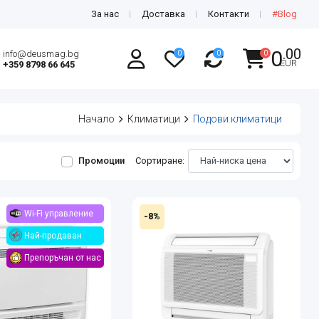
За нас
Доставка
Контакти
#Blog
.00
0
info@deusmag.bg
0
0
0
EUR
+359 8798 66 645
Начало
Климатици
Подови климатици
Промоции
Сортиране:
Wi-Fi управление
-8%
Най-продаван
Препоръчан от нас