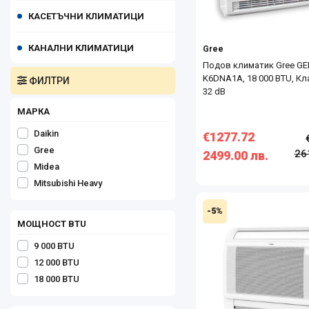
КАСЕТЪЧНИ КЛИМАТИЦИ
КАНАЛНИ КЛИМАТИЦИ
Gree
Подов климатик Gree G
K6DNA1A, 18 000 BTU, Кл
ФИЛТРИ
32 dB
МАРКА
Daikin
€1277.72
Gree
26
2499.00 лв.
Midea
Mitsubishi Heavy
-5%
МОЩНОСТ BTU
9 000 BTU
12 000 BTU
18 000 BTU