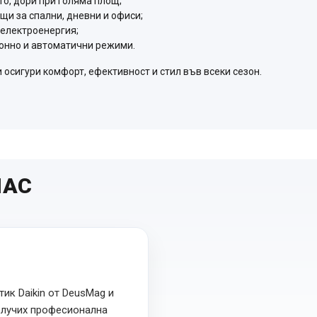
о, дори при голяма площ;
щи за спални, дневни и офиси;
 електроенергия;
ионно и автоматични режими.
 осигури комфорт, ефективност и стил във всеки сезон.
НАС
ик Daikin от DeusMag и
олучих професионална