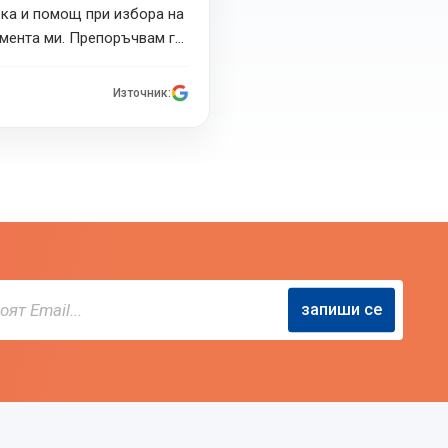
вка и помощ при избора на
мента ми. Препоръчвам ги
ествени климатици.
Източник:
запиши се