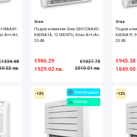
Gree
Gree
EH18AAXF-
Подов климатик Gree GEH12AAXD-
Подов кли
ас А++/А+,
K6DNA1A, 12 000 BTU, Клас А++/А+,
K6DNA1F, 9
25 dB
23 dB
€986.29
€945.38
€1334.48
€1027.70
10.02 лв.
2010.01 лв.
1929.02 лв.
1849.00 
Най-продаван
-12%
-12%
Най-тих