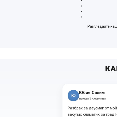
Разгледайте наш
КА
Юбие Салим
Ю
преди 3 седмици
Разбрах за деусмаг от мой
закупих климатик за град 