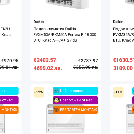
Daikin
Daikin
MFA2U-
Подов климатик Daikin
Подов клим
, Клас
FVXM50A/RXM50A Perfera F, 18 000
FVXM35A/RX
BTU, Клас А++/А+, 27 dB
BTU, Клас А
€2402.57
€1630.5
€970.95
€2737.97
99.01 лв.
5355.00 лв.
4699.02 лв.
3189.00 
ван
Най-продаван
-12%
-11%
 от нас
Препоръчан от нас
Н МОНТАЖ
БЕЗПЛАТЕН МОНТАЖ